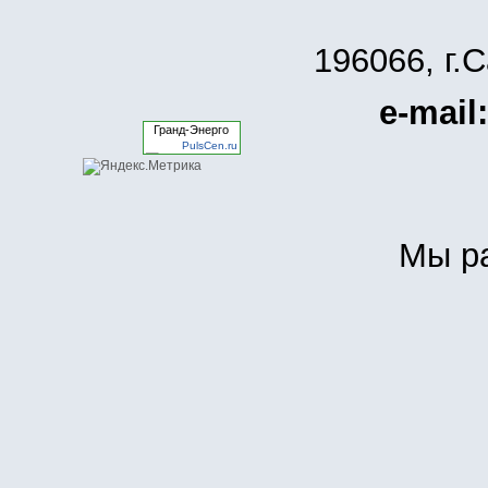
196066, г.
e-mail:
Гранд-Энерго
PulsCen.ru
Мы р