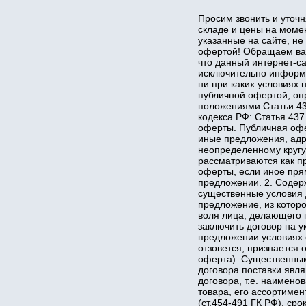
Просим звонить и уточн
складе и цены на момент
указанные на сайте, не
офертой! Обращаем ва
что данный интернет-са
исключительно информ
ни при каких условиях 
публичной офертой, о
положениями Статьи 43
кодекса РФ: Статья 43
оферты. Публичная офе
иные предложения, ад
неопределенному кругу
рассматриваются как п
оферты, если иное пря
предложении. 2. Соде
существенные условия 
предложение, из котор
воля лица, делающего 
заключить договор на у
предложении условиях 
отзовется, признается 
оферта). Существенны
договора поставки явл
договора, т.е. наимено
товара, его ассортимен
(ст.454-491 ГК РФ), срок