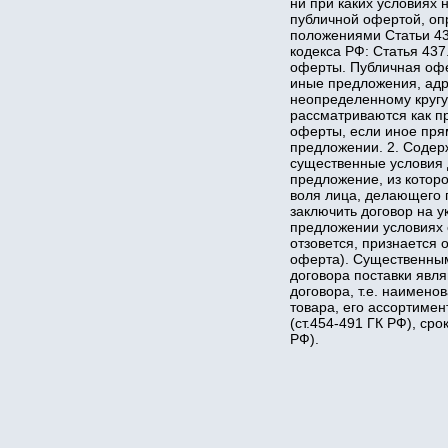
ни при каких условиях 
публичной офертой, о
положениями Статьи 43
кодекса РФ: Статья 43
оферты. Публичная офе
иные предложения, ад
неопределенному кругу
рассматриваются как п
оферты, если иное пря
предложении. 2. Соде
существенные условия 
предложение, из котор
воля лица, делающего 
заключить договор на у
предложении условиях 
отзовется, признается 
оферта). Существенны
договора поставки явл
договора, т.е. наимено
товара, его ассортимен
(ст.454-491 ГК РФ), срок
РФ).