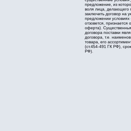
предложение, из котор
воля лица, делающего 
заключить договор на у
предложении условиях 
отзовется, признается 
оферта). Существенны
договора поставки явл
договора, т.е. наимено
товара, его ассортимен
(ст.454-491 ГК РФ), срок
РФ).