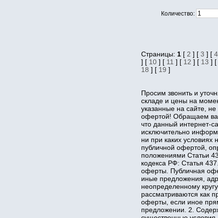
Количество:
Страницы:
1
[
2
] [
3
] [
4
] [
10
] [
11
] [
12
] [
13
] 
18
] [
19
]
Просим звонить и уточн
складе и цены на момент
указанные на сайте, не
офертой! Обращаем ва
что данный интернет-са
исключительно информ
ни при каких условиях 
публичной офертой, о
положениями Статьи 43
кодекса РФ: Статья 43
оферты. Публичная офе
иные предложения, ад
неопределенному кругу
рассматриваются как п
оферты, если иное пря
предложении. 2. Соде
существенные условия 