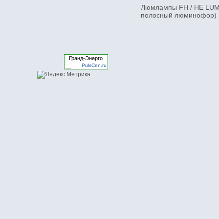
Люмлампы FH / HE LUMI
полосный люминофор)
Гранд-Энерго
PulsCen.ru