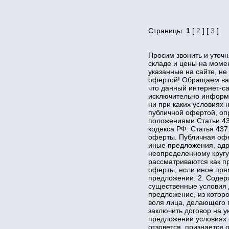
Страницы:
1
[
2
] [
3
]
Просим звонить и уточн
складе и цены на момент
указанные на сайте, не
офертой! Обращаем ва
что данный интернет-са
исключительно информ
ни при каких условиях 
публичной офертой, о
положениями Статьи 43
кодекса РФ: Статья 43
оферты. Публичная офе
иные предложения, ад
неопределенному кругу
рассматриваются как п
оферты, если иное пря
предложении. 2. Соде
существенные условия 
предложение, из котор
воля лица, делающего 
заключить договор на у
предложении условиях 
отзовется, признается 