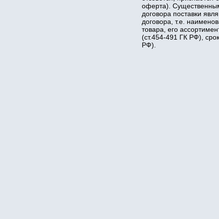
оферта). Существенны
договора поставки явл
договора, т.е. наимено
товара, его ассортимен
(ст.454-491 ГК РФ), срок
РФ).